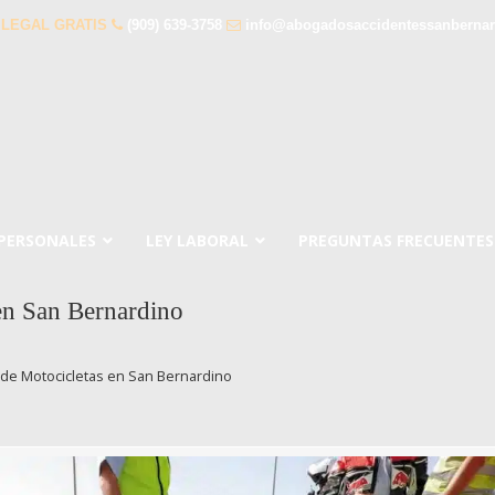
 LEGAL GRATIS
(909) 639-3758
info@abogadosaccidentessanberna
 PERSONALES
LEY LABORAL
PREGUNTAS FRECUENTES
en San Bernardino
de Motocicletas en San Bernardino