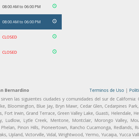
08:00 AM to 06:00 PM
08:00 AM to 06:00 PM
CLOSED
CLOSED
an Bernardino
Terminos de Uso
|
Polit
sirven las siguientes ciudades y comunidades del sur de California:
ake, Bloomington, Blue Jay, Bryn Mawr, Cedar Glen, Cedarpines Park, 
s, Fort Irwin, Grand Terrace, Green Valley Lake, Guasti, Helendale, He
y, Ludlow, Lytle Creek, Mentone, Montclair, Morongo Valley, Mou
Phelan, Pinon Hills, Pioneertown, Rancho Cucamonga, Redlands, Ria
s, Upland, Victorville, Vidal, Wrightwood, Yermo, Yucaipa, Yucca Val