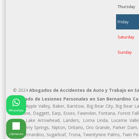
Thursday
Friday
Saturday
Sunday
© 2024
Abogados de Accidentes de Auto y Trabajo en S
Abogado de Lesiones Personales en San Bernardino Ca
Oaks, Apple Valley, Baker, Barstow, Big Bear City, Big Bear L
WhatsApp
Crestline, Daggett, Earp, Essex, Fawnskin, Fontana, Forest Fall
Tree, Lake Arrowhead, Landers, Loma Linda, Lucerne Valle
Newberry Springs, Nipton, Ontario, Oro Grande, Parker Dam, 
San Bernardino, Sugarloaf, Trona, Twentynine Palms, Twin Peak
Llámanos