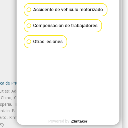
Accidente de vehículo motorizado
Compensación de trabajadores
Otras lesiones
ica de Privacidad
|
Mapa del Sitio
 Cities: Adelanto, Amboy, Angelus
Chino, Chino Hills, Cima, Colton,
speria, Highland, Hinkley, Joshua,
ntain Pass, Mt Baldy, Needles,
lto, Rimforest, Running Springs,
Powered by
ley