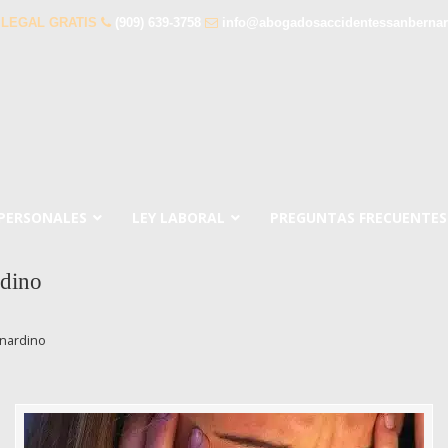
 LEGAL GRATIS
(909) 639-3758
info@abogadosaccidentessanberna
 PERSONALES
LEY LABORAL
PREGUNTAS FRECUENTES
rdino
nardino