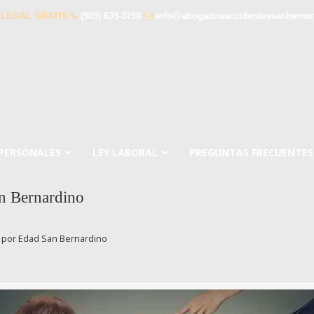
 LEGAL GRATIS
(909) 639-3758
info@abogadosaccidentessanberna
 PERSONALES
LEY LABORAL
PREGUNTAS FRECUENTES
n Bernardino
n por Edad San Bernardino