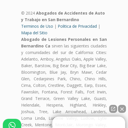
© 2024
Abogados de Accidentes de Auto
y Trabajo en San Bernardino
Terminos de Uso
|
Politica de Privacidad
|
Mapa del Sitio
Abogado de Lesiones Personales en San
Bernardino Ca
sirven las siguientes ciudades
y comunidades del sur de California: Cities:
Adelanto, Amboy, Angelus Oaks, Apple Valley,
Baker, Barstow, Big Bear City, Big Bear Lake,
Bloomington, Blue Jay, Bryn Mawr, Cedar
Glen, Cedarpines Park, Chino, Chino Hills,
Cima, Colton, Crestline, Daggett, Earp, Essex,
Fawnskin, Fontana, Forest Falls, Fort Irwin,
Grand Terrace, Green Valley Lake, Guasti,
Helendale, Hesperia, Highland, Hinkley,
Joshua, Tree, Lake Arrowhead, Landers,
Loma Linda, Lucerne Valley, Ludlow, Lytle
👋🏼¿Cómo puedo ayudarte?
Creek, Mentone, Montclair, Morongo Valley,