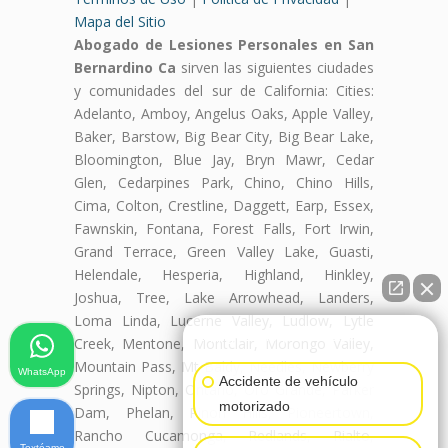
Mapa del Sitio
Abogado de Lesiones Personales en San
Bernardino Ca
sirven las siguientes ciudades
y comunidades del sur de California: Cities:
Adelanto, Amboy, Angelus Oaks, Apple Valley,
Baker, Barstow, Big Bear City, Big Bear Lake,
Bloomington, Blue Jay, Bryn Mawr, Cedar
Glen, Cedarpines Park, Chino, Chino Hills,
Cima, Colton, Crestline, Daggett, Earp, Essex,
Fawnskin, Fontana, Forest Falls, Fort Irwin,
Grand Terrace, Green Valley Lake, Guasti,
Helendale, Hesperia, Highland, Hinkley,
Joshua, Tree, Lake Arrowhead, Landers,
Loma Linda, Lucerne Valley, Ludlow, Lytle
👋🏼¿Cómo puedo ayudarte?
Creek, Mentone, Montclair, Morongo Valley,
Mountain Pass, Mt Baldy, Needles, Newberry
WhatsApp
Accidente de vehículo
Springs, Nipton, Ontario, Oro Grande, Parker
motorizado
Dam, Phelan, Pinon Hills, Pioneertown,
Rancho Cucamonga, Redlands, Rialto,
Textéame