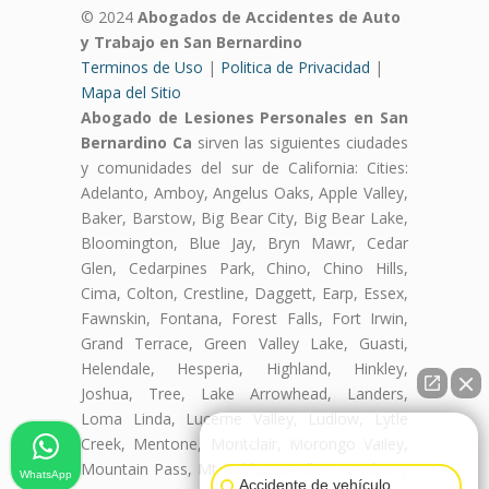
© 2024
Abogados de Accidentes de Auto
y Trabajo en San Bernardino
Terminos de Uso
|
Politica de Privacidad
|
Mapa del Sitio
Abogado de Lesiones Personales en San
Bernardino Ca
sirven las siguientes ciudades
y comunidades del sur de California: Cities:
Adelanto, Amboy, Angelus Oaks, Apple Valley,
Baker, Barstow, Big Bear City, Big Bear Lake,
Bloomington, Blue Jay, Bryn Mawr, Cedar
Glen, Cedarpines Park, Chino, Chino Hills,
Cima, Colton, Crestline, Daggett, Earp, Essex,
Fawnskin, Fontana, Forest Falls, Fort Irwin,
Grand Terrace, Green Valley Lake, Guasti,
Helendale, Hesperia, Highland, Hinkley,
Joshua, Tree, Lake Arrowhead, Landers,
Loma Linda, Lucerne Valley, Ludlow, Lytle
👋🏼¿Cómo puedo ayudarte?
Creek, Mentone, Montclair, Morongo Valley,
Mountain Pass, Mt Baldy, Needles, Newberry
WhatsApp
Accidente de vehículo