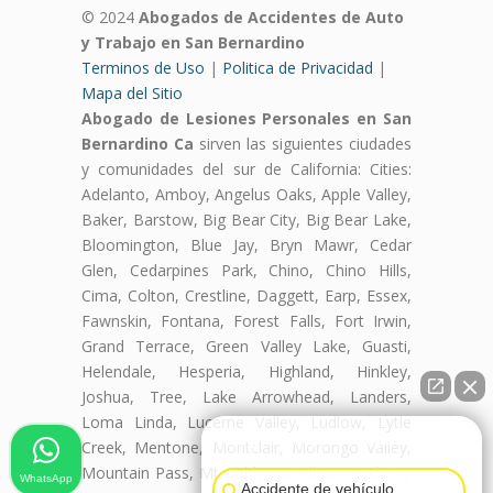
© 2024
Abogados de Accidentes de Auto
y Trabajo en San Bernardino
Terminos de Uso
|
Politica de Privacidad
|
Mapa del Sitio
Abogado de Lesiones Personales en San
Bernardino Ca
sirven las siguientes ciudades
y comunidades del sur de California: Cities:
Adelanto, Amboy, Angelus Oaks, Apple Valley,
Baker, Barstow, Big Bear City, Big Bear Lake,
Bloomington, Blue Jay, Bryn Mawr, Cedar
Glen, Cedarpines Park, Chino, Chino Hills,
Cima, Colton, Crestline, Daggett, Earp, Essex,
Fawnskin, Fontana, Forest Falls, Fort Irwin,
Grand Terrace, Green Valley Lake, Guasti,
Helendale, Hesperia, Highland, Hinkley,
Joshua, Tree, Lake Arrowhead, Landers,
Loma Linda, Lucerne Valley, Ludlow, Lytle
👋🏼¿Cómo puedo ayudarte?
Creek, Mentone, Montclair, Morongo Valley,
Mountain Pass, Mt Baldy, Needles, Newberry
WhatsApp
Accidente de vehículo