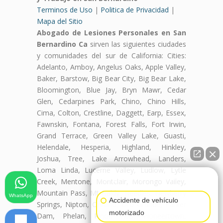
Terminos de Uso
|
Politica de Privacidad
|
Mapa del Sitio
Abogado de Lesiones Personales en San
Bernardino Ca
sirven las siguientes ciudades
y comunidades del sur de California: Cities:
Adelanto, Amboy, Angelus Oaks, Apple Valley,
Baker, Barstow, Big Bear City, Big Bear Lake,
Bloomington, Blue Jay, Bryn Mawr, Cedar
Glen, Cedarpines Park, Chino, Chino Hills,
Cima, Colton, Crestline, Daggett, Earp, Essex,
Fawnskin, Fontana, Forest Falls, Fort Irwin,
Grand Terrace, Green Valley Lake, Guasti,
Helendale, Hesperia, Highland, Hinkley,
Joshua, Tree, Lake Arrowhead, Landers,
Loma Linda, Lucerne Valley, Ludlow, Lytle
👋🏼¿Cómo puedo ayudarte?
Creek, Mentone, Montclair, Morongo Valley,
Mountain Pass, Mt Baldy, Needles, Newberry
WhatsApp
Accidente de vehículo
Springs, Nipton, Ontario, Oro Grande, Parker
motorizado
Dam, Phelan, Pinon Hills, Pioneertown,