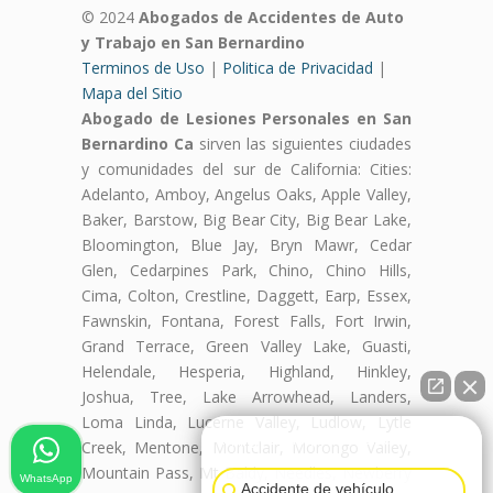
© 2024
Abogados de Accidentes de Auto
y Trabajo en San Bernardino
Terminos de Uso
|
Politica de Privacidad
|
Mapa del Sitio
Abogado de Lesiones Personales en San
Bernardino Ca
sirven las siguientes ciudades
y comunidades del sur de California: Cities:
Adelanto, Amboy, Angelus Oaks, Apple Valley,
Baker, Barstow, Big Bear City, Big Bear Lake,
Bloomington, Blue Jay, Bryn Mawr, Cedar
Glen, Cedarpines Park, Chino, Chino Hills,
Cima, Colton, Crestline, Daggett, Earp, Essex,
Fawnskin, Fontana, Forest Falls, Fort Irwin,
Grand Terrace, Green Valley Lake, Guasti,
Helendale, Hesperia, Highland, Hinkley,
Joshua, Tree, Lake Arrowhead, Landers,
Loma Linda, Lucerne Valley, Ludlow, Lytle
👋🏼¿Cómo puedo ayudarte?
Creek, Mentone, Montclair, Morongo Valley,
Mountain Pass, Mt Baldy, Needles, Newberry
WhatsApp
Accidente de vehículo