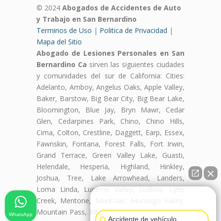
© 2024
Abogados de Accidentes de Auto
y Trabajo en San Bernardino
Terminos de Uso
|
Politica de Privacidad
|
Mapa del Sitio
Abogado de Lesiones Personales en San
Bernardino Ca
sirven las siguientes ciudades
y comunidades del sur de California: Cities:
Adelanto, Amboy, Angelus Oaks, Apple Valley,
Baker, Barstow, Big Bear City, Big Bear Lake,
Bloomington, Blue Jay, Bryn Mawr, Cedar
Glen, Cedarpines Park, Chino, Chino Hills,
Cima, Colton, Crestline, Daggett, Earp, Essex,
Fawnskin, Fontana, Forest Falls, Fort Irwin,
Grand Terrace, Green Valley Lake, Guasti,
Helendale, Hesperia, Highland, Hinkley,
Joshua, Tree, Lake Arrowhead, Landers,
Loma Linda, Lucerne Valley, Ludlow, Lytle
👋🏼¿Cómo puedo ayudarte?
Creek, Mentone, Montclair, Morongo Valley,
Mountain Pass, Mt Baldy, Needles, Newberry
WhatsApp
Accidente de vehículo