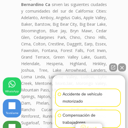
Bernardino Ca
sirven las siguientes ciudades
y comunidades del sur de California: Cities:
Adelanto, Amboy, Angelus Oaks, Apple Valley,
Baker, Barstow, Big Bear City, Big Bear Lake,
Bloomington, Blue Jay, Bryn Mawr, Cedar
Glen, Cedarpines Park, Chino, Chino Hills,
Cima, Colton, Crestline, Daggett, Earp, Essex,
Fawnskin, Fontana, Forest Falls, Fort Irwin,
Grand Terrace, Green Valley Lake, Guasti,
Helendale, Hesperia, Highland, Hinkley,
Joshua, Tree, Lake Arrowhead, Landers,
Loma Linda, Lucerne Valley, Ludlow, Lytle
👋🏼¿Cómo puedo ayudarte?
Creek, Mentone, Montclair, Morongo Valley,
Mountain Pass, Mt Baldy, Needles, Newberry
WhatsApp
Accidente de vehículo
Springs, Nipton, Ontario, Oro Grande, Parker
motorizado
Dam, Phelan, Pinon Hills, Pioneertown,
Rancho Cucamonga, Redlands, Rialto,
Textéame
Compensación de
Rimforest, Running Springs, San Bernardino,
trabajadores
Sugarloaf, Trona, Twentynine Palms, Twin